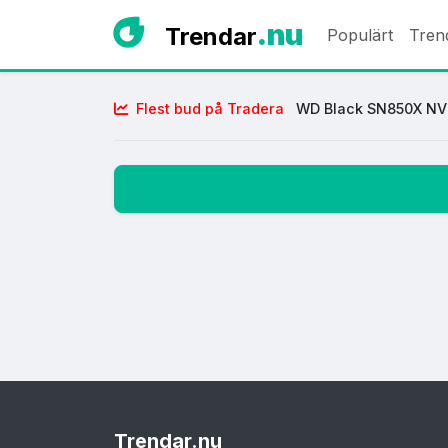
.nu
Trendar
Populärt
Tren
Flest bud på Tradera
WD Black SN850X NVM
Trendar
.nu