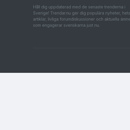
Håll dig uppdaterad med de senaste trenderna i
Sverige! Trendar.nu ger dig populära nyheter, het
artiklar, livliga forumdiskussioner och aktuella ämn
som engagerar svenskarna just nu.