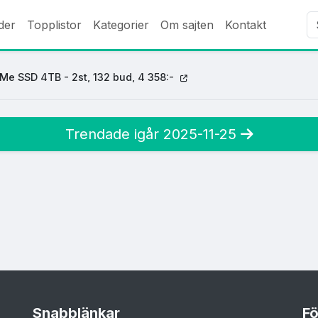
der
Topplistor
Kategorier
Om sajten
Kontakt
e SSD 4TB - 2st, 132 bud, 4 358:-
Trendade igår 2025-11-25
Snabblänkar
Fö